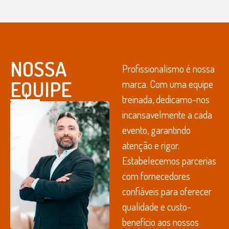
NOSSA
Profissionalismo é nossa
EQUIPE
marca. Com uma equipe
treinada, dedicamo-nos
incansavelmente a cada
evento, garantindo
atenção e rigor.
Estabelecemos parcerias
com fornecedores
confiáveis para oferecer
qualidade e custo-
benefício aos nossos